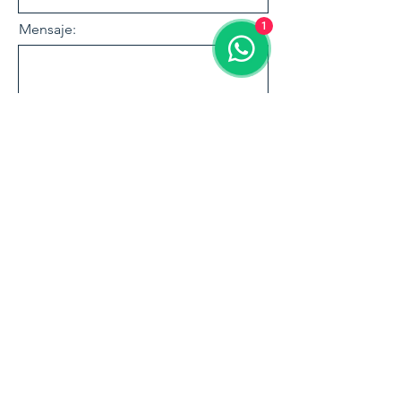
1
Mensaje:
Enviar
¿Tenés un proyecto en mente?
Nuestro equipo está listo para asesorarte
Solicitar asesoramiento
y brindarte la mejor solución.
MEDIOS
CONTACTO
PRODUCTOS
POLÍTICAS
DE PAGO
Revestimientos y Pisos
www.casayobra.com
Envíos y retiros
Formas de Pago
Cortinas de enrollar
095 571 541
Cerramientos
info@casayobra.com
Barandas
Soluciones en aluminio,
revestimientos y
Ventanas
Montevideo, Uruguay
productos para la
construcción y el hogar.