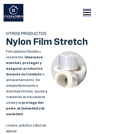
OTROS PRODUCTOS
Nylon Film Stretch
Film plástico flexible y
resistente,
ideal para
envolver, proteger y
asegurar productos
durante su traslado
o
almacenamiento. Se
adapta fácilmente a
distintas formas, ayuda a
mantener la mercadería
unida y la
protege del
polvo, la humedad y la
suciedad.
Liviano, práctico y fácil de
aplicar.